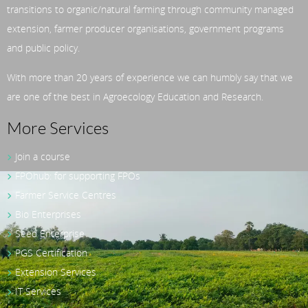
transitions to organic/natural farming through community managed
extension, farmer producer organisations, government programs
and public policy.
With more than 20 years of experience we can humbly say that we
are one of the best in Agroecology Education and Research.
More Services
Join a course
FPOhub: for supporting FPOs
Farmer Service Centres
Bio Enterprises
Seed Enterprise
PGS Certification
Extension Services
IT Services