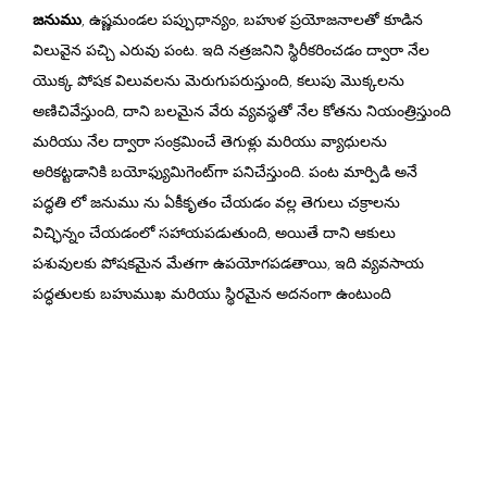
జనుము
, ఉష్ణమండల పప్పుధాన్యం, బహుళ ప్రయోజనాలతో కూడిన
విలువైన పచ్చి ఎరువు పంట. ఇది నత్రజనిని స్థిరీకరించడం ద్వారా నేల
యొక్క పోషక విలువలను మెరుగుపరుస్తుంది, కలుపు మొక్కలను
అణిచివేస్తుంది, దాని బలమైన వేరు వ్యవస్థతో నేల కోతను నియంత్రిస్తుంది
మరియు నేల ద్వారా సంక్రమించే తెగుళ్లు మరియు వ్యాధులను
అరికట్టడానికి బయోఫ్యుమిగెంట్‌గా పనిచేస్తుంది. పంట మార్పిడి అనే
పద్ధతి లో జనుము ను ఏకీకృతం చేయడం వల్ల తెగులు చక్రాలను
విచ్ఛిన్నం చేయడంలో సహాయపడుతుంది, అయితే దాని ఆకులు
పశువులకు పోషకమైన మేతగా ఉపయోగపడతాయి, ఇది వ్యవసాయ
పద్ధతులకు బహుముఖ మరియు స్థిరమైన అదనంగా ఉంటుంది